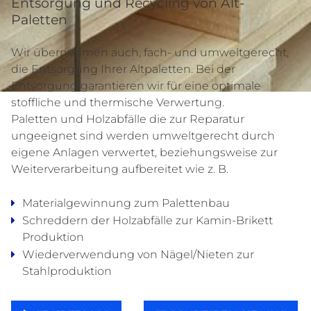
Entsorgung und Recycling von Alt-
Paletten
Wir übernehmen auch, fach- und umweltgerecht,
die Entsorgung Ihrer Altpaletten. Bei der
Entsorgung garantieren wir für eine optimale
stoffliche und thermische Verwertung.
Paletten und Holzabfälle die zur Reparatur
ungeeignet sind werden umweltgerecht durch
eigene Anlagen verwertet, beziehungsweise zur
Weiterverarbeitung aufbereitet wie z. B.
Materialgewinnung zum Palettenbau
Schreddern der Holzabfälle zur Kamin-Brikett
Produktion
Wiederverwendung von Nägel/Nieten zur
Stahlproduktion