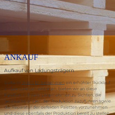
ANKAUF
Aufkauf von Ladungsträgern
Sollte in
Ihrem Unternehmen
ein erhöhter Rücklauf
an Leerpaletten eintreten, bieten wir an diese
Paletten in Ihrem Unternehmen zu Sichten, die
gebrauchsfähigen der Produktion zuzuführen sowie
die Reparatur der defekten Paletten vorzunehmen
und diese ebenfalls der Produktion bereit zu stellen