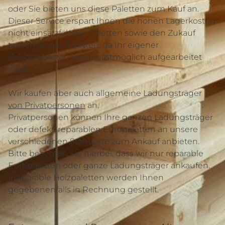
oder Sie bieten uns diese Paletten zum Kauf an.
Dieser Service erspart Ihnen die hohen Lagerkosten
nicht einsatzfähiger Paletten sowie den Zukauf
tauschfähiger Paletten, da Ihr eigener
Palettenbestand schnellstmöglich aufgearbeitet
wird.
Wir kaufen aber auch allgemeine Ladungsträger
von Privatpersonen
an.
Privatpersonen können Ihre ganzen Ladungsträger
oder defekt, reparablen Europaletten an unsere
verschiedenen Standorte zum Ankauf anbieten.
Bitte beachten Sie hierbei, dass wir nur reparable
Europaletten oder ganze Ladungsträger ankaufen.
Irreparable Holzpaletten werden Ihnen
gegebenenfalls in Rechnung gestellt.