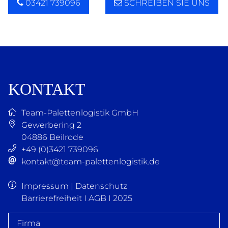
03421 739096
SCHREIBEN SIE UNS


KONTAKT
Team-Palettenlogistik GmbH
Gewerbering 2
04886
Beilrode
+49 (0)3421 739096
kontakt@team-palettenlogistik.de
Impressum
|
Datenschutz
Barrierefreiheit
I
AGB
I 2025